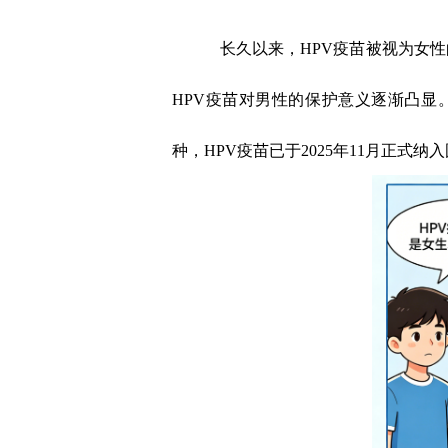
长久以来，
HPV
疫苗被视为女
HPV
疫苗对男性的保护意义逐渐凸显
种
，
HPV
疫苗已于
2025
年
11
月正式纳入