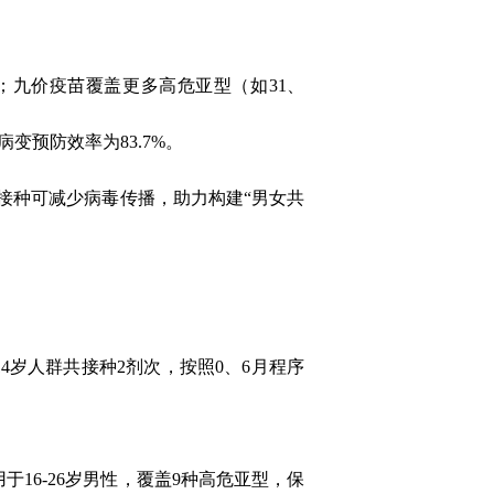
；九价疫苗覆盖更多高危亚型（如
31
、
病变预防效率为
83.7%
。
接种可减少病毒传播，助力构建
“
男女共
14
岁人群共接种
2
剂次，按照
0
、
6
月程序
用于
16-26
岁男性，覆盖
9
种高危亚型，保