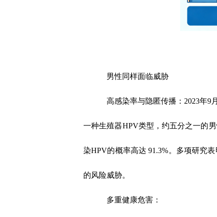
男性同样面临威胁
高感染率与隐匿传播：2023
年
9
一种生殖器
HPV
类型，约五分之一的男
染
HPV
的概率高达
91.3%
。多项研究表
的风险威胁。
多重健康危害：