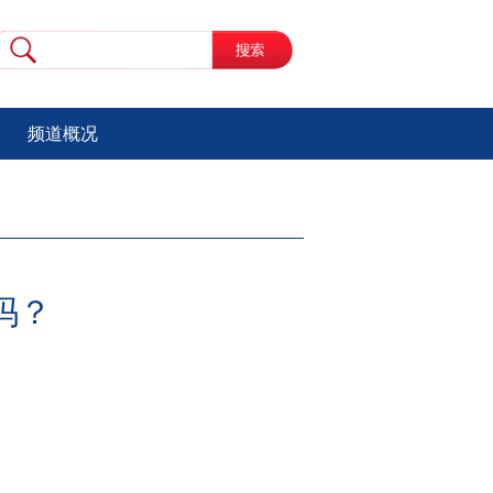
频道概况
吗？