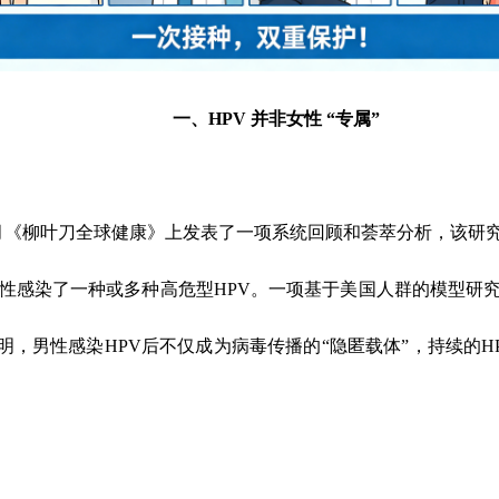
一、
HPV
并非女性
“
专属
”
月《柳叶刀全球健康》上发表了一项系统回顾和荟萃分析，该研
性感染了一种或多种高危型
HPV
。一项基于美国人群的模型研
明，男性感染
HPV
后不仅成为病毒传播的
“
隐匿载体
”
，持续的
H