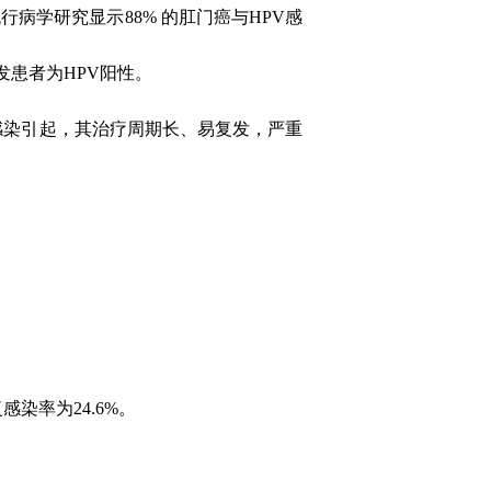
流行病学研究显示
88%
的肛门癌与
HPV
感
发患者为
HPV
阳性。
感染引起，其治疗周期长、易复发，严重
复感染率为
24.6%
。