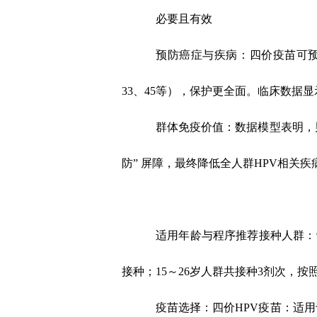
必要且有效
预防癌症与疾病：
四价疫苗可
33
、
45
等），保护更全面。临床数据显
群体免疫价值：
数据模型表明，
防
”
屏障，最终降低全人群
HPV
相关疾
适用年龄与程序推荐接种人群：
接种；
15
～
26
岁人群共接种
3
剂次，按
疫苗选择：
四价
HPV
疫苗：适用