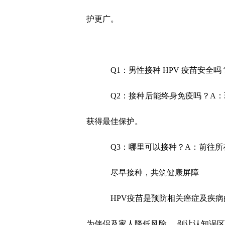
护更广。
Q1
：男性接种
HPV
疫苗安全吗
Q2
：接种后能终身免疫吗？
A
：
获得最佳保护。
Q3
：哪里可以接种？
A
：
前往所
尽早接种，共筑健康屏障
HPV
疫苗是预防相关癌症及疾病
为伴侣及家人降低风险 。别让认知误