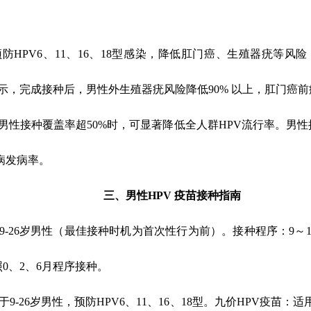
预防
HPV6
、
11
、
16
、
18
型感染，降低肛门癌、生殖器疣等风险
示，完成接种后，男性外生殖器疣风险降低
90%
以上，肛门癌前
男性接种覆盖率超
50%
时，可显著降低全人群
HPV
流行率。男性
病发病率。
三、男性
HPV
疫苗接种指南
9-26
岁男性（最佳接种时机为首次性行为前）。
接种程序：
9
～
照
0
、
2
、
6
月程序接种。
于
9-26
岁男性，预防
HPV6
、
11
、
16
、
18
型。九价
HPV
疫苗：适