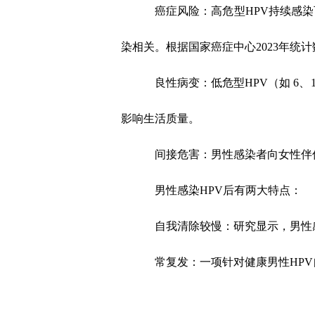
癌症风险：
高危型
HPV
持续感染
染相关。根据国家癌症中心
2023
年统计
良性病变：
低危型
HPV
（如
6
、
影响生活质量。
间接危害：男性感染者向女性伴
男性感染HPV
后有两大特点：
自我清除较慢：
研究显示，男性
常复发：
一项针对健康男性
HPV