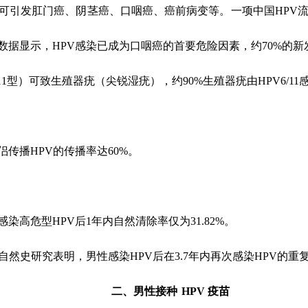
可引发肛门癌、阴茎癌、口咽癌、癌前病变等。一项中国
HPV
数据显示，
HPV
感染已成为口咽癌的首要危险因素，约
70%
的新
11
型）可致生殖器疣（尖锐湿疣），约
90%
生殖器疣由
HPV6/11
侣传播
HPV
的传播率达
60%
。
感染高危型
HPV
后
1
年内自然清除率仅为
31.82%
。
自然史研究表明，男性感染
HPV
后在
3.7
年内再次感染
HPV
的重
二、男性接种
HPV
疫苗