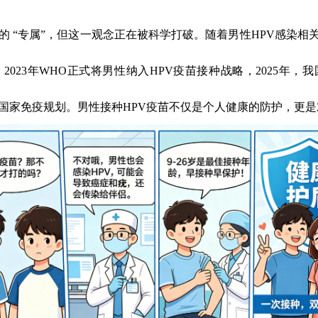
性的
“
专属
”
，但这一观念正在被科学打破。
随着男性
HPV
感染相
。
2023
年
WHO
正式将男性纳入
HPV
疫苗接种战略，
2025
年，
我
国家免疫规划。
男性接种
HPV
疫苗不仅是个人健康的防护，更是