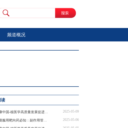
频道概况
阅读
2025-05-09
健康中国-核医学高质量发展促进行动 | 核医学赋能肿瘤诊疗，守护患者健康防线
2025-05-06
长期服用靶向药必知：副作用管理、生育难题全解析