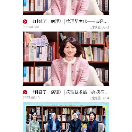
《科普了，病理》│病理新生代——点亮高光、传承匠心
2025-07-01
浏览量
3373
《科普了，病理》│病理技术挑一挑 疾病诊断没烦恼 选择依据全知晓！
2025-06-19
浏览量
3294