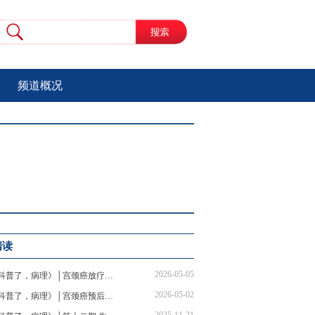
频道概况
阅读
2026-05-05
《科普了，病理》│宫颈癌放疗不背锅！医生拆穿掉发、拉肚子谣言
2026-05-02
《科普了，病理》│宫颈癌预后要看这些指标！