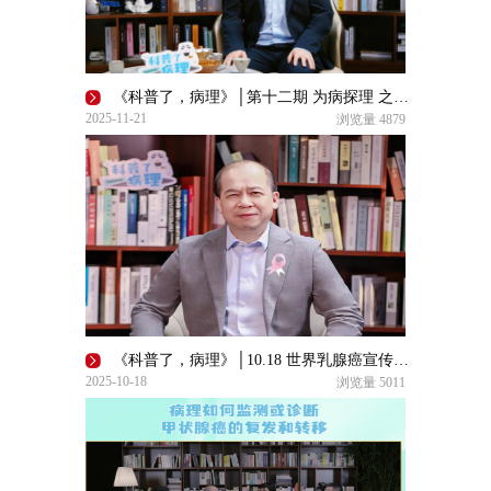
《科普了，病理》│第十二期 为病探理 之“胰影寻踪”
2025-11-21
浏览量
4879
《科普了，病理》│10.18 世界乳腺癌宣传日粉红关爱——乳腺癌防线：探·解·治
2025-10-18
浏览量
5011