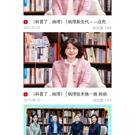
《科普了，病理》│病理新生代——点亮高光、传承匠心
2025-07-01
浏览量
3389
《科普了，病理》│病理技术挑一挑 疾病诊断没烦恼 选择依据全知晓！
2025-06-19
浏览量
3314