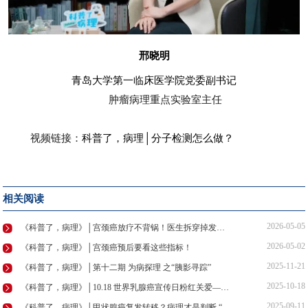
邢晓明
青岛大学第一临床医学院党委副书记
肿瘤病理重点实验室主任
视频链接：
科普了，病理│分子检测怎么做？
相关阅读
2026-05-05
《科普了，病理》│宫颈癌放疗不背锅！医生拆穿掉发、拉肚子谣言
2026-05-02
《科普了，病理》│宫颈癌预后要看这些指标！
2025-11-21
《科普了，病理》│第十二期 为病探理 之“胰影寻踪”
2025-10-18
《科普了，病理》│10.18 世界乳腺癌宣传日粉红关爱——乳腺癌防线：探·解·治
2025-09-11
《科普了，病理》│甲状腺癌复发转移？病理才是判断 “瘤品”的“火眼金睛”