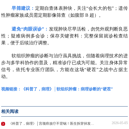
早筛建议：
定期自查体表肿块，关注“会长大的包”；遗传
性肿瘤家族成员需定期影像筛查（如腹部 B 超）。
避免“肉眼误诊”：
发现肿块尽早活检，勿凭外观判断良恶
性；疑难病例多会诊；保存关键资料：完整保留就诊检查结
果，便于后续治疗调整。
软组织肿瘤的诊断与治疗虽具挑战，但随着病理技术的进
步与多学科协作的普及，精准诊疗已成为可能。关注身体异常
信号，依托专业医疗团队，方能在这场“硬茬”之战中占据主
动。
视频链接：
《科普了，病理》│软组织肿瘤：病理诊断的“硬茬”
相关阅读
2026-05-05
《科普了，病理》│宫颈癌放疗不背锅！医生拆穿掉发、拉肚子谣言