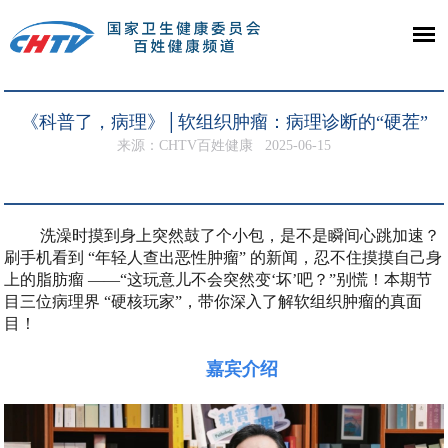
《科普了，病理》│软组织肿瘤：病理诊断的“硬茬”
来源：CHTV百姓健康
2025-06-15
洗澡时摸到身上突然鼓了个小包，是不是瞬间心跳加速？
刷手机看到 “年轻人查出恶性肿瘤” 的新闻，忍不住摸摸自己身
上的脂肪瘤 ——“这玩意儿不会突然变‘坏’吧？”别慌！本期节
目三位病理界 “硬核玩家”，带你深入了解软组织肿瘤的真面
目！
嘉宾介绍