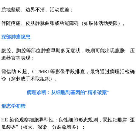
质地坚硬、边界不清、活动度差；
伴随疼痛、皮肤静脉曲张或功能障碍（如肢体活动受限）。
深部肿瘤隐患
腹腔、胸腔等部位肿瘤早期多无症状，晚期可能出现腹胀、压
迫器官等表现；
需借助 B 超、CT/MRI 等影像手段排查，最终通过病理活检确
诊（穿刺或手术取组织）。
病理诊断：从细胞到基因的“精准破案”
形态学初筛
HE 染色观察细胞异型性：良性细胞形态规则，恶性细胞常“歪
瓜裂枣”（核大、深染、分裂象增多）；