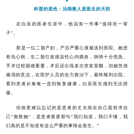
▼
科普的底色：治病救人是医生的天职
在白辰的医者生涯中，他说有一件事“值得吹一辈
子”。
那是一位二胎产妇，产后严重心衰被送到医院。她患
有先心病，生二胎引发感染性心内膜炎，病情十分危急。
手术过程困难重重，术后还出现多次突发室颤，但她凭借
顽强的意志，在医护人员的全力救治下，最终顺利出院。
看到患者从奄奄一息到恢复健康，白辰医生感到无比骄
傲。
但他更难以忘记的是患者的丈夫跪在自己面前求自
己“救救她”，是患者婆婆那句“我们知道，我们不懂，我
们真的是不知道有这么严重的事情会发生。”