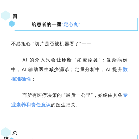
四
给患者的一颗
“定心丸”
不必担心 “切片是否被机器看了”——
AI 的介入只会让诊断 “如虎添翼”：复杂病例
中，AI 辅助医生减少漏诊；定量分析中，AI 提升
数
据准确性
；
而所有医疗决策的 “最后一公里”，始终由具备
专
业素养和责任意识
的医生把关。
总
结