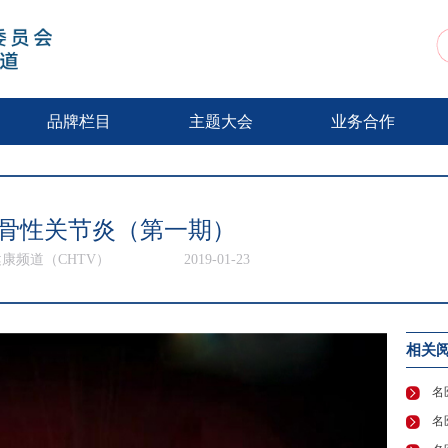
动
品牌栏目
主题大会
业务合作
骨性关节炎（第一期）
康频道（CHTV）
2019-01-23
相关