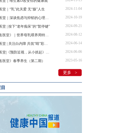
2024-11-15
医堂｜维生素D改变你的健康观
2024-11-04
医堂｜“乳”此关爱 无“腺”人生
2024-10-19
名医堂｜深谈焦虑与抑郁的心理机制之《生命拔节之声》
2024-09-21
医堂 | 按下“老年痴呆”的“暂停键”
2024-08-12
《名医堂》｜世界母乳喂养周特别节目——《爱意的纽带》
2024-06-14
名医堂 | 关注白内障 共筑“睛”彩世界
2024-06-06
名医堂|《预防近视，从小抓起》——全国“爱眼日”宣传教育周
2023-05-16
名医堂》春季养生（第二期）
更多 >
栏目