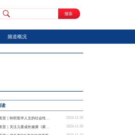
频道概况
阅读
2024-12-30
名医堂｜聆听医学人文的社会性《医学的零度》
2024-11-30
名医堂｜关注儿童成长健康《家书抵万金》