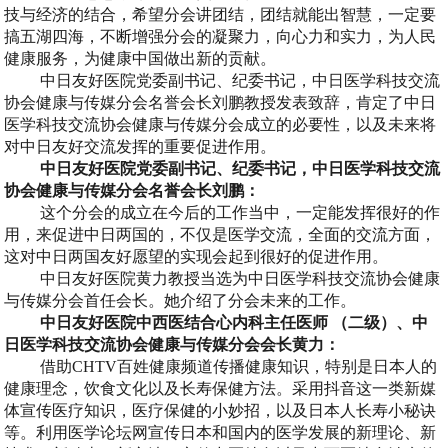
技与经济的结合，希望分会讲团结，团结就能出智慧，一定要
搞五湖四海，不断增强分会的凝聚力，向心力和实力，为人民
健康服务，为健康中国做出新的贡献。
中日友好医院党委副书记、纪委书记，中日医学科技交流
协会健康与传媒分会名誉会长刘鹏教授发表致辞，肯定了中日
医学科技交流协会健康与传媒分会成立的必要性，以及未来将
对中日友好交流发挥的重要促进作用。
中日友好医院党委副书记、纪委书记，中日医学科技交流
协会健康与传媒分会名誉会长刘鹏：
这个分会的成立在今后的工作当中，一定能发挥很好的作
用，来促进中日两国的，不仅是医学交流，全面的交流方面，
这对中日两国友好愿望的实现会起到很好的促进作用。
中日友好医院黄力教授当选为中日医学科技交流协会健康
与传媒分会首任会长。她介绍了分会未来的工作。
中日友好医院中西医结合心内科主任医师 （二级）、中
日医学科技交流协会健康与传媒分会会长黄力：
借助CHTV百姓健康频道传播健康知识，特别是日本人的
健康理念，饮食文化以及长寿保健方法。采用抖音这一类新媒
体宣传医疗知识，医疗保健的小妙招，以及日本人长寿小秘诀
等。利用医学论坛网宣传日本和国内的医学发展的新理论、新