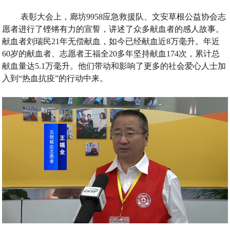
表彰大会上
，
廊坊
9958
应急救援队
、
文安草根公益协会志
愿者进行了铿锵有力的宣誓
，
讲述了众多献血者的感人故事
。
献血者刘瑞民
21
年无偿献血
，
如今已经献血近
8
万毫升
。
年近
60
岁的献血者
、
志愿者王福全
20
多年坚持献血
174
次
，
累计总
献血量达
5.1
万毫升
。
他们带动和影响了更多的社会爱心人士加
入到
“
热血抗疫
”
的行动中来
。