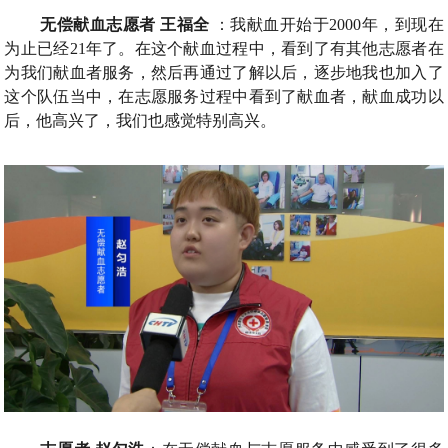
无偿献血志愿者
王福全
：
我献血开始于
2000
年
，
到现在
为止已经
21
年了
。
在这个献血过程中
，
看到了有其他志愿者在
为我们献血者服务
，
然后再通过了解以后
，
逐步地我也加入了
这个队伍当中
，
在志愿服务过程中看到了献血者
，
献血成功以
后
，
他高兴了
，
我们也感觉特别高兴
。