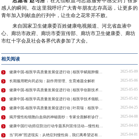
志愿者
赵匀浩
：
在无偿献血与志愿服务中感受到了很多
感人的瞬间
。
在这里我呼吁广大青年朋友志存高远
，
让更多的
青年加入到献血的行列中
，
让生命之花常开不败
。
来自国家卫生健康委百姓健康电视频道
、
河北省血液中
心
、
廊坊市政府
、
廊坊市委宣传部
、
廊坊市卫生健康委
、
廊坊
市红十字会及社会各界代表参加了大会
。
相关阅读
2025-05-09
健康中国-核医学高质量发展促进行动 | 核医学赋能肿瘤诊疗，守护患者健康防线
2025-05-06
长期服用靶向药必知：副作用管理、生育难题全解析
2025-05-05
健康中国-核医学高质量发展促进行动 | 核医学创新技术领航肿瘤诊疗新未来
2025-05-02
健康中国-核医学高质量发展促进行动 | 核医学技术领航精准诊疗，助力健康中国建设
2025-04-25
健康中国-核医学高质量发展促进行动 | 叶荷瑞：核医学发展共筑基石核安全多元主体协同治理
2025-04-08
揭开慢性粒细胞白血病的神秘面纱：专家全面解析诊疗要点
2025-04-03
健康中国行动|癌症防治行动专题系列宣传活动—慢性粒细胞性白血病的防治药访谈节目在京录制
2025-04-01
当"药神"照进现实：从绝症到慢性病，我们离希望还有多远？