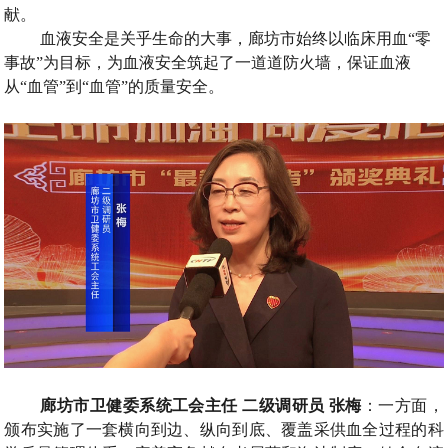
献
。
血液安全是关乎生命的大事
，
廊坊市始终以临床用血
“
零
事故
”
为目标
，
为血液安全筑起了一道道防火墙
，
保证血液
从
“
血管
”
到
“
血管
”
的质量安全
。
廊坊市卫健委系统工会主任
二级调研员
张梅
：
一方面
，
颁布实施了一套横向到边
、
纵向到底
、
覆盖采供血全过程的科