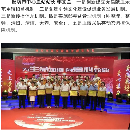
廊坊市中心血站站长
李文兰
：
一是创新建立无偿献血示
范乡镇招募机制
。
二是党建引领文化建设促进业务发展机制
。
三是新传播体系机制
。
四是实施
6S
精益管理机制
（
即整理
、
整
顿
、
清扫
、
清洁
、
素养
、
安全
）。
五是血液采供存动态调控保
障机制
。