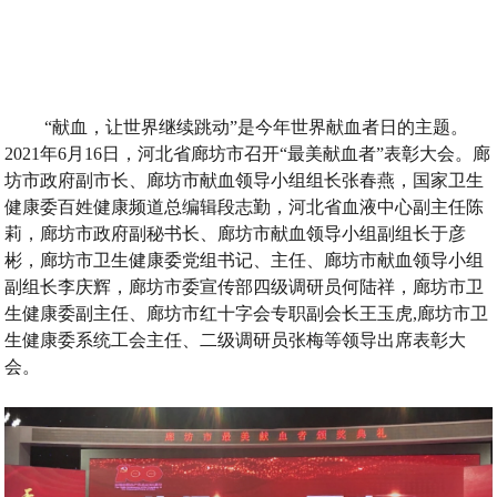
“
献血
，
让世界继续跳动
”
是今年世界献血者日的主题
。
2021
年
6
月
16
日
，
河北省廊坊市召开
“
最美献血者
”
表彰大会
。
廊
坊市政府副市长
、
廊坊市献血领导小组组长张春燕
，
国家卫生
健康委百姓健康频道总编辑段志勤
，
河北省血液中心副主任陈
莉
，
廊坊市政府副秘书长
、
廊坊市献血领导小组副组长于彦
彬
，
廊坊市卫生健康委党组书记
、
主任
、
廊坊市献血领导小组
副组长李庆辉
，
廊坊市委宣传部四级调研员何陆祥
，
廊坊市卫
生健康委副主任
、
廊坊市红十字会专职副会长王玉虎
,
廊坊市卫
生健康委系统工会主任
、
二级调研员张梅等领导出席表彰大
会
。