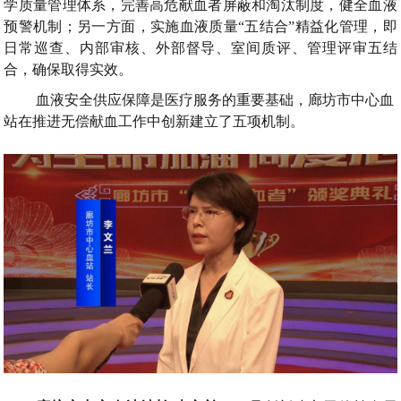
学质量管理体系
，
完善高危献血者屏蔽和淘汰制度
，
健全血液
预警机制
；
另一方面
，
实施血液质量
“
五结合
”
精益化管理
，
即
日常巡查
、
内部审核
、
外部督导
、
室间质评
、
管理评审五结
合
，
确保取得实效
。
血液安全供应保障是医疗服务的重要基础
，
廊坊市中心血
站在推进无偿献血工作中创新建立了五项机制
。