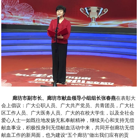
廊坊市副市长
、
廊坊市献血领导小组组长
张春燕
在表彰大
会上倡议
：
广大公职人员
、
广大共产党员
、
共青团员
，
广大社
区工作人员
、
广大医务人员
、
广大的在校大学生
，
以及全社会
爱心人士一如既往地发扬无私奉献精神
，
继续关心和支持无偿
献血事业
，
积极投身到无偿献血活动中来
，
共同开创廊坊无偿
献血工作的新局面
，
也为建设
“
五个廊坊
”
做出我们应有的贡