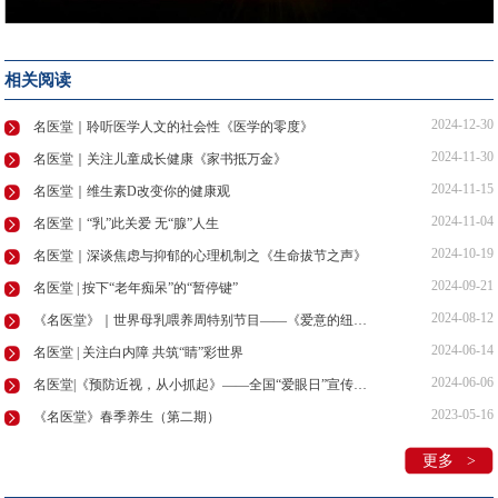
相关阅读
2024-12-30
名医堂｜聆听医学人文的社会性《医学的零度》
2024-11-30
名医堂｜关注儿童成长健康《家书抵万金》
2024-11-15
名医堂｜维生素D改变你的健康观
2024-11-04
名医堂｜“乳”此关爱 无“腺”人生
2024-10-19
名医堂｜深谈焦虑与抑郁的心理机制之《生命拔节之声》
2024-09-21
名医堂 | 按下“老年痴呆”的“暂停键”
2024-08-12
《名医堂》｜世界母乳喂养周特别节目——《爱意的纽带》
2024-06-14
名医堂 | 关注白内障 共筑“睛”彩世界
2024-06-06
名医堂|《预防近视，从小抓起》——全国“爱眼日”宣传教育周
2023-05-16
《名医堂》春季养生（第二期）
更多 >