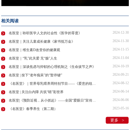
相关阅读
2024-12-30
名医堂｜聆听医学人文的社会性《医学的零度》
2024-11-30
名医堂｜关注儿童成长健康《家书抵万金》
2024-11-15
名医堂｜维生素D改变你的健康观
2024-11-04
名医堂｜“乳”此关爱 无“腺”人生
2024-10-19
名医堂｜深谈焦虑与抑郁的心理机制之《生命拔节之声》
2024-09-21
名医堂 | 按下“老年痴呆”的“暂停键”
2024-08-12
《名医堂》｜世界母乳喂养周特别节目——《爱意的纽带》
2024-06-14
名医堂 | 关注白内障 共筑“睛”彩世界
2024-06-06
名医堂|《预防近视，从小抓起》——全国“爱眼日”宣传教育周
2023-05-16
《名医堂》春季养生（第二期）
更多 >